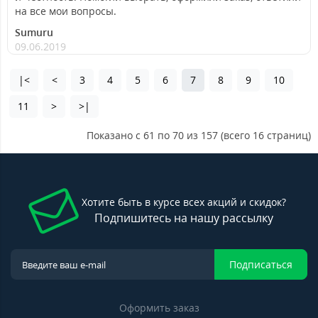
на все мои вопросы.
Sumuru
09.06.2019
|<
<
3
4
5
6
7
8
9
10
11
>
>|
Показано с 61 по 70 из 157 (всего 16 страниц)
Хотите быть в курсе всех акций и скидок?
Подпишитесь на нашу рассылку
Подписаться
Оформить заказ