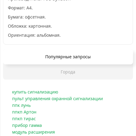
Формат: А4.
Бумага: офсетная.
Обложка: картонная.
Ориентация: альбомная.
Популярные запросы
Города
купить сигнализацию
пульт управления охранной сигнализации
ппк лунь
ппкп Артон
ппкп тирас
прибор гамма
модуль расширения