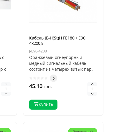
Кабель JE-H(St)H FE180 / E90
4x2x0,8
J-E90-4208
 с
Оранжевый огнеупорный
медный сигнальный кабель
р с
состоит из четырех витых пар.
Он не содержит в своем ..
0
45.10
грн.
Купить
рный
Популярный