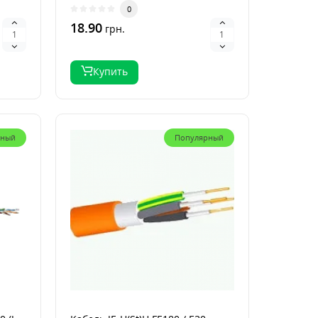
илх..
из кремнийорганичной рез..
0
18.90
грн.
Купить
рный
Популярный