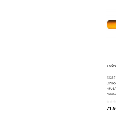
Кабе
Огне
кабел
низк
спец
71.9