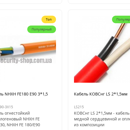
Топ
Популя
Популярный
ь NHXH FE180 E90 3*1,5
Кабель КОВСнг LS 2*1,5мм
90-3X15
LS215
ль огнестойкий
КОВСнг LS 2*1,5мм - кабель
алогеновый NHXH FE
медной сердцевиной и опл
30, NHXH FE 180/E90
из композиции