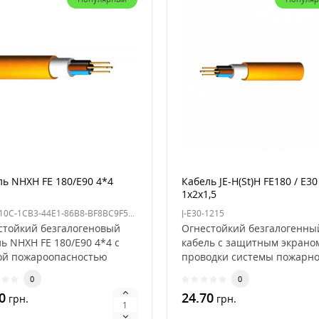
ль NHXH FE 180/E90 4*4
Кабель JE-H(St)H FE180 / E30
1x2x1,5
4323710C-1CB3-44E1-86B8-BF8BC9F5DA44
J-E30-1215
стойкий безгалогеновый
Огнестойкий безгалогенны
ь NHXH FE 180/E90 4*4 с
кабель с защитным экрано
ой пожароопасностью
проводки системы пожарно
иально разработ..
охранной сигнали..
0
0
0
24.70
грн.
грн.