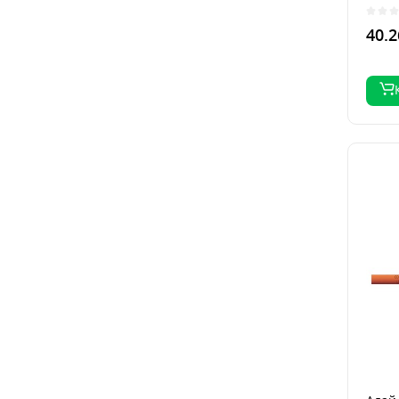
Обла
NHXH 
40.2