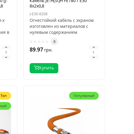
 (J-
Кабель JE-H(St)H FE180 / E30
,8
8x2x0,8
J-E30-8208
4-х
Огнестойкий кабель с экраном
изготовлен из материалов с
ия в
нулевым содержанием
и..
галогенов. Он обеспечива..
0
89.97
грн.
Купить
Топ
Популярный
рный