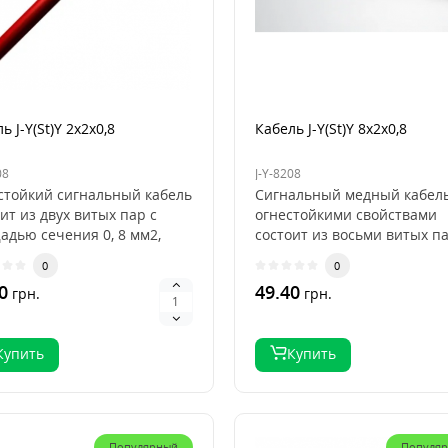
ь J-Y(St)Y 2x2x0,8
Кабель J-Y(St)Y 8x2x0,8
08
J-Y-8208
стойкий сигнальный кабель
Сигнальный медный кабель
ит из двух витых пар с
огнестойкими свойствами
адью сечения 0, 8 мм2,
состоит из восьми витых па
ростатичес..
сечением 0, 8 мм2, ..
0
0
0
49.40
грн.
грн.
Купить
Купить
Популярный
Популя