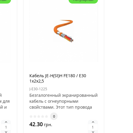
Кабель JE-H(St)H FE180 / E30
1x2x2,5
J-E30-1225
й
Безгалогенный экранированный
м для
кабель с огнеупорными
й и
свойствами. Этот тип провода
пожарной (охранной) ..
0
42.30
грн.