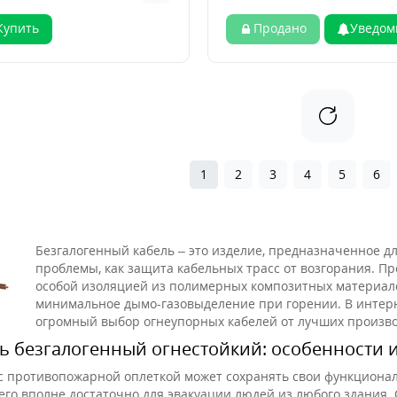
Купить
Продано
Уведом
1
2
3
4
5
6
Безгалогенный кабель – это изделие, предназначенное д
проблемы, как защита кабельных трасс от возгорания. Пр
особой изоляцией из полимерных композитных материалов
минимальное дымо-газовыделение при горении. В интерн
огромный выбор огнеупорных кабелей от лучших произво
ь безгалогенный огнестойкий: особенности 
с противопожарной оплеткой может сохранять свои функциональ
чего вполне достаточно для эвакуации людей из любого здания.