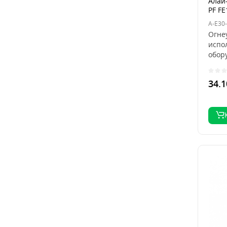
Алай-
PF FE
A-E30
Огне
испо
обор
охра
34.1