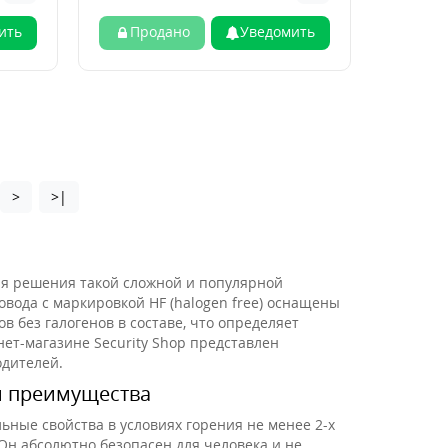
ить
Продано
Уведомить
>
>|
ля решения такой сложной и популярной
овода с маркировкой HF (halogen free) оснащены
 без галогенов в составе, что определяет
ет-магазине Security Shop представлен
дителей.
и преимущества
ные свойства в условиях горения не менее 2-х
 Он абсолютно безопасен для человека и не