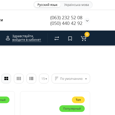
Русский язык
Українська мова
(063) 232 52 08
ти
(050) 440 42 92
0
Здравствуйте,
войдите в кабинет
15
По умолчанию
рный
Топ
Популярный