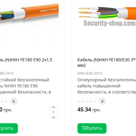
ь (N)HXH FE180 E90 2x1,5
Кабель (N)HXH FE180/E30 3*
мм2
90-2X15
HXH-E30-3X15
стойкий безгалогенный
Огнеупорный безгалогенн
ль NHXH FE180 E90
кабель повышенной
шенной безопасности, в
безопасности, в соответств
етствии со стандарто..
стандартом DIN VDE 0266...
0
0
0
45.34
грн.
грн.
Купить
Купить