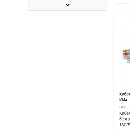
Кабел
мм2
HXH-E
Кабе
безг
180/E