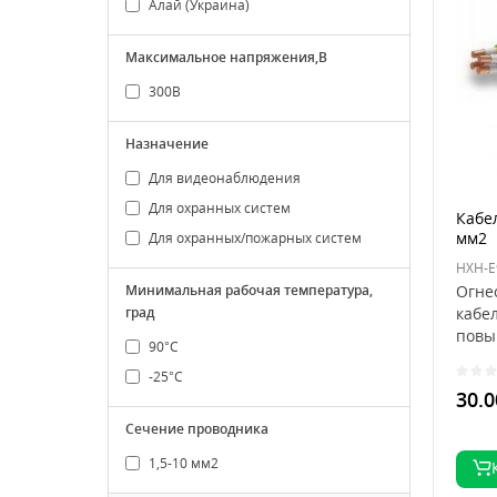
Алай (Украина)
Максимальное напряжения,В
300В
Назначение
Для видеонаблюдения
Для охранных систем
Кабел
мм2
Для охранных/пожарных систем
HXH-E
Минимальная рабочая температура,
Огне
град
кабе
повы
90°С
соотв
-25°С
30.0
Сечение проводника
1,5-10 мм2