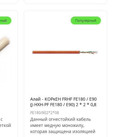
рный
Популярный
Алай - КОРкЕН FRHF FE180 / E90
(J-HXH-PF FE180 / E90) 2 * 2 * 0,8
FE180/902*2*08
 с
Данный огнестойкий кабель
еткой
имеет медную моножилу,
которая защищена изоляцией