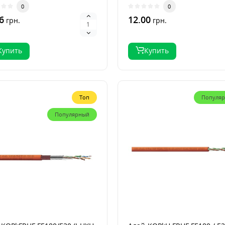
сть применения кабеля
противопожарного поливин
0
0
FE..
6
12.00
грн.
грн.
Купить
Купить
Топ
Популя
Популярный