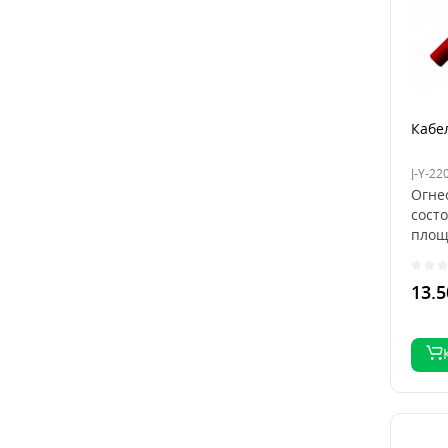
Кабел
J-Y-22
Огне
состо
площ
элект
13.5