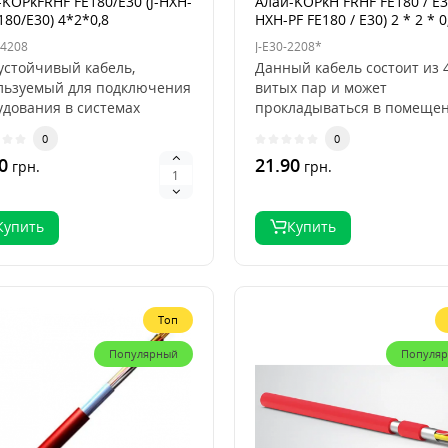
KOPkFRHF FE180/E30 (J-HXH-
Алай-KOPkH FRHF FE180 / E30
180/E30) 4*2*0,8
HXH-PF FE180 / E30) 2 * 2 * 0
-4208
J-E30-2208*
устойчивый кабель,
Данный кабель состоит из 
льзуемый для подключения
витых пар и может
удования в системах
прокладываться в помещен
нно-пожарной и авари..
повышенными требованиям
0
0
0
21.90
грн.
грн.
Купить
Купить
Топ
Популярный
Популя