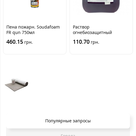
Пена пожарн. Soudafoam
Раствор
FR qun 750мл
огнебиозащитный
пропиточный «ANTIFIRE
460.15
110.70
грн.
грн.
IMPREGNAT» RVPAI
Популярные запросы
Города