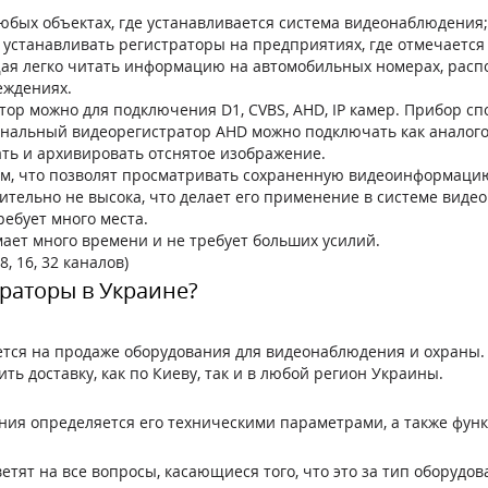
юбых объектах, где устанавливается система видеонаблюдения;
 устанавливать регистраторы на предприятиях, где отмечается
ая легко читать информацию на автомобильных номерах, расп
еждениях.
ор можно для подключения D1, CVBS, AHD, IP камер. Прибор с
канальный видеорегистратор AHD можно подключать как аналогов
ть и архивировать отснятое изображение.
м, что позволят просматривать сохраненную видеоинформацию
нительно не высока, что делает его применение в системе ви
ебует много места.
ает много времени и не требует больших усилий.
, 16, 32 каналов)
раторы в Украине?
ется на продаже оборудования для видеонаблюдения и охраны.
ь доставку, как по Киеву, так и в любой регион Украины.
ания определяется его техническими параметрами, а также фу
тят на все вопросы, касающиеся того, что это за тип оборудов