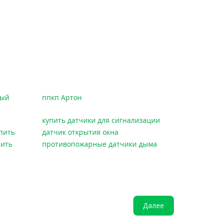
ный
ппкп Артон
купить датчики для сигнализации
пить
датчик открытия окна
пить
противопожарные датчики дыма
Далее