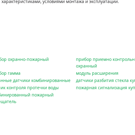
 характеристиками, условиями монтажа и эксплуатации.
бор охранно-пожарный
прибор приемно контроль
охранный
бор гамма
модуль расширения
анные датчики комбинированные
датчики разбития стекла ку
чик контроля протечки воды
пожарная сигнализация ку
бинированный пожарный
ещатель