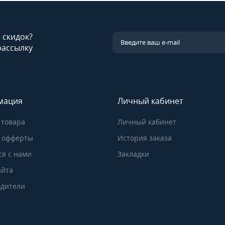
и скидок?
рассылку
мация
Личный кабинет
 товара
Личный кабинет
 офферты
История заказа
ся с нами
Закладки
айта
дители