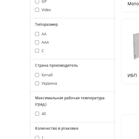
GP
Мото
Videx
Типоразмер
АА
ААА
С
Страна производитель
Китай
ИБП
Украина
Максимальная рабочая температура
(град.)
40
Количество в упаковке
1