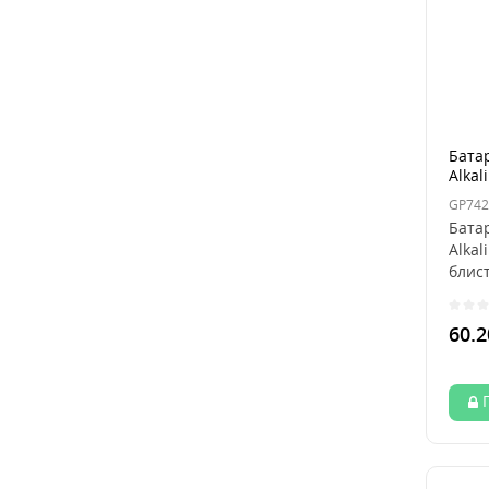
Батар
Alkal
GP742
Батар
Alkal
блист
60.2