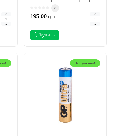
нестабилизированным на..
0
195.00
грн.
Купить
рный
Популярный