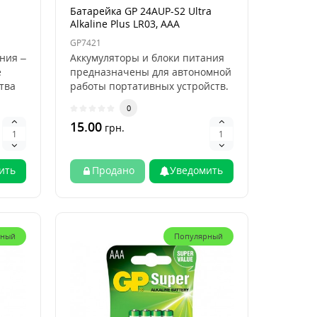
Батарейка GP 24AUP-S2 Ultra
Alkaline Plus LR03, AAA
GP7421
ния –
Аккумуляторы и блоки питания
е
предназначены для автономной
тва
работы портативных устройств.
GP 24AUP-S2 ..
0
15.00
грн.
ить
Продано
Уведомить
рный
Популярный