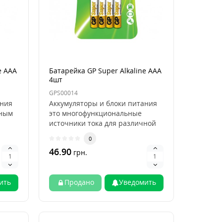
e AAA
Батарейка GP Super Alkaline AAA
4шт
GPS00014
ания
Аккумуляторы и блоки питания
вным
это многофункциональные
источники тока для различной
электроники, без к..
0
46.90
грн.
ить
Продано
Уведомить