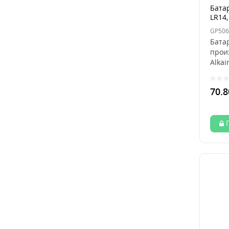
Батар
LR14,
GP506
Батар
прои
Alkai
чисты
70.8