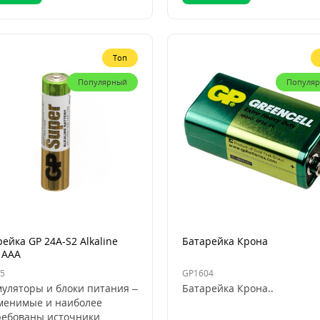
Топ
Популярный
Популя
ейка GP 24A-S2 Alkaline
Батарейка Крона
 AAA
5
GP1604
муляторы и блоки питания –
Батарейка Крона..
менимые и наиболее
ребованы источники