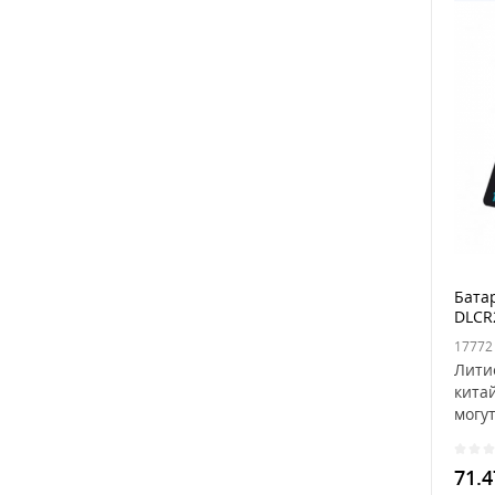
Батар
DLCR2
17772
Лити
кита
могут
отли
71.4