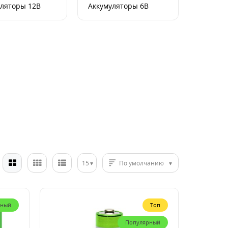
уляторы 12В
Аккумуляторы 6В
15
По умолчанию
рный
Топ
Популярный