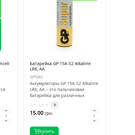
ncell
Батарейка GP 15A-S2 Alkaline
LR6, AA
GP5062
Аккумуляторы GP 15A-S2 Alkaline
тся
LR6, AA – это пальчиковая
батарейка для различных
..
приборов.Предназна..
0
15.00
грн.
Купить