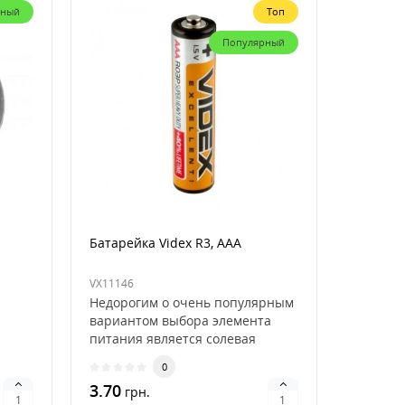
рный
Топ
Популярный
Батарейка Videx R3, AAA
VX11146
Недорогим о очень популярным
вариантом выбора элемента
питания является солевая
батарейка Videx R3, ..
0
3.70
грн.