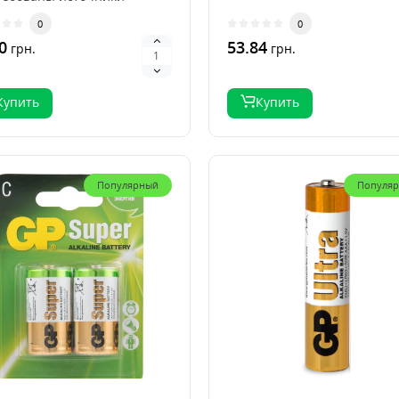
ии для различной э..
0
0
0
53.84
грн.
грн.
Купить
Купить
Популярный
Популя