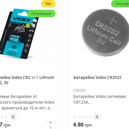
Топ
Популя
Популярный
ейка Videx CR2 U-1 Lithium
Батарейка Videx CR2032
, 3V
CR2032
евые батарейки от
Батарейка Videx литиевая
йского производителя Videx
CR123A..
 храниться до 10-и лет, и
чаются низки..
0
0
7
6.80
грн.
грн.