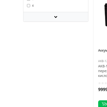
4
Акку
AKB-1
AKB-
пере
кисл
кото
испол
9999