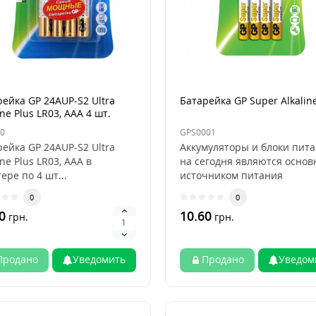
ейка GP 24AUP-S2 Ultra
Батарейка GP Super Alkalin
ine Plus LR03, AAA 4 шт.
0
GPS0001
ейка GP 24AUP-S2 Ultra
Аккумуляторы и блоки пит
ine Plus LR03, AAA в
на сегодня являются осно
ере по 4 шт...
источником питания
электроприборов при отс..
0
0
0
10.60
грн.
грн.
Продано
Уведомить
Продано
Уведом