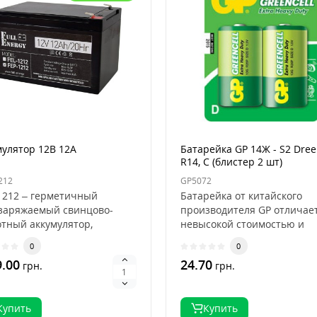
мулятор 12В 12А
Батарейка GP 14Ж - S2 Dree
R14, C (блистер 2 шт)
212
GP5072
1212 – герметичный
Батарейка от китайского
заряжаемый свинцово-
производителя GP отличае
отный аккумулятор,
невысокой стоимостью и
рый безопасен для
отличным показателем энер
0
0
ьз..
.00
24.70
грн.
грн.
Купить
Купить