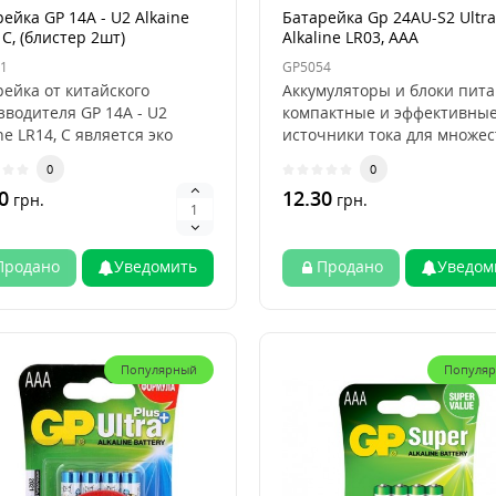
ейка GP 14A - U2 Alkaine
Батарейка Gp 24AU-S2 Ultra
 C, (блистер 2шт)
Alkaline LR03, AAA
1
GP5054
ейка от китайского
Аккумуляторы и блоки пита
зводителя GP 14A - U2
компактные и эффективны
ne LR14, C является эко
источники тока для множес
м товаром, так к..
электрических у..
0
0
0
12.30
грн.
грн.
Продано
Уведомить
Продано
Уведом
Популярный
Популя