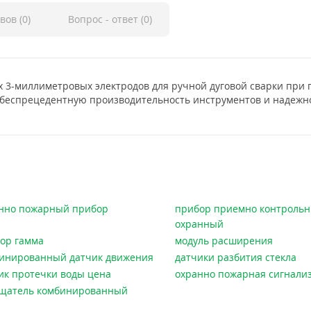
вов (0)
Вопрос - ответ (0)
х 3-миллиметровых электродов для ручной дуговой сварки при
 беспрецедентную производительность инструментов и надежн
нно пожарный прибор
прибор приемно контроль
охранный
ор гамма
модуль расширения
инированный датчик движения
датчики разбития стекла
ик протечки воды цена
охранно пожарная сигнали
щатель комбинированный