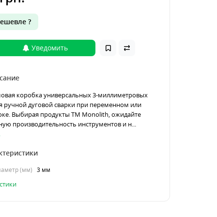
ешевле ?
Уведомить
сание
амовая коробка универсальных 3-миллиметровых
я ручной дуговой сварки при переменном или
ке. Выбирая продукты TM Monolith, ожидайте
ую производительность инструментов и н...
.
ктеристики
аметр (мм)
3 мм
стики