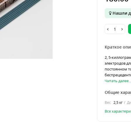
Нашли д
Краткое опи
2, 5-киллогр
электродов дл
постоянном то
беспрецедентн
Читать далее..
Общие хара
Вес
2,5 кг
Ди
Все характери