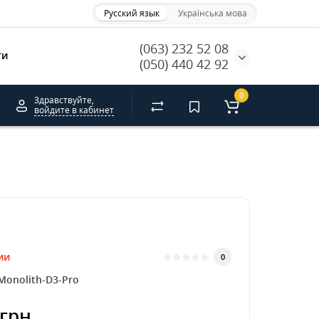
Русский язык
Українська мова
(063) 232 52 08
ти
(050) 440 42 92
0
Здравствуйте,
войдите в кабинет
ии
0
Monolith-D3-Pro
грн.