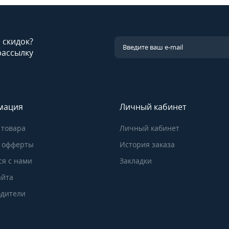
и скидок?
рассылку
мация
Личный кабинет
 товара
Личный кабинет
 офферты
История заказа
ся с нами
Закладки
айта
дители