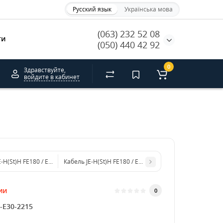
Русский язык
Українська мова
(063) 232 52 08
ти
(050) 440 42 92
0
Здравствуйте,
войдите в кабинет
абель JE-H(St)H FE180 / E30 1x2x1,5
Кабель JE-H(St)H FE180 / E30 6x2x1,5
ии
0
J-E30-2215