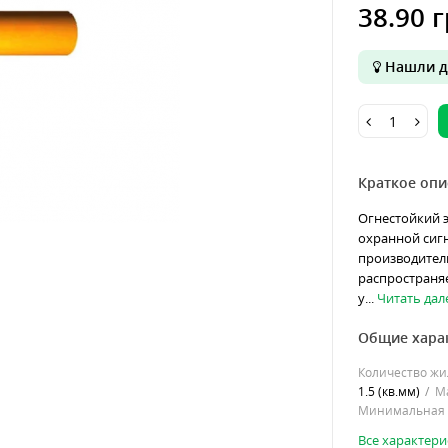
38.90 г
Нашли д
Краткое опи
Огнестойкий 
охранной сиг
производитель
распространяе
у...
Читать дале
Общие хара
Количество жи
1.5 (кв.мм)
Ма
Минимальная р
Все характери