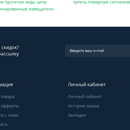
ик протечки воды цена
купить пожарную сигнализ
инированные извещатели
и скидок?
рассылку
мация
Личный кабинет
 товара
Личный кабинет
 офферты
История заказа
ся с нами
Закладки
айта