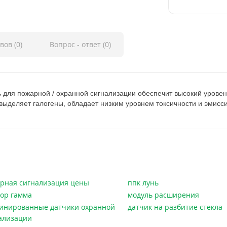
вов (0)
Вопрос - ответ (0)
для пожарной / охранной сигнализации обеспечит высокий уровень
выделяет галогены, обладает низким уровнем токсичности и эмисс
рная сигнализация цены
ппк лунь
ор гамма
модуль расширения
инированные датчики охранной
датчик на разбитие стекла
ализации