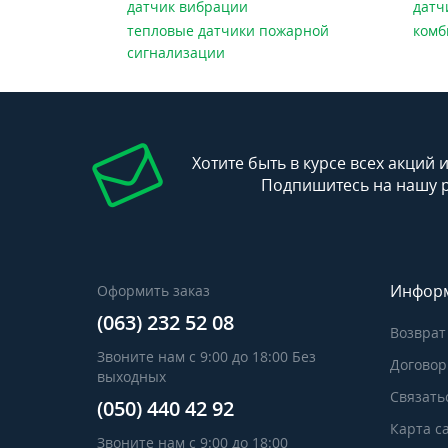
датчик вибрации
датч
тепловые датчики пожарной
комб
сигнализации
Хотите быть в курсе всех акций 
Подпишитесь на нашу 
Инфор
Оформить заказ
(063) 232 52 08
Возврат
Звоните нам с 9:00 до 18:00 Без
Договор
выходных
Связать
(050) 440 42 92
Карта с
Звоните нам с 9:00 до 18:00