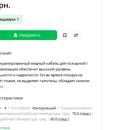
рн.
ешевле ?
Уведомить
сание
экранированный медный кабель для пожарной /
нализации обеспечит высокий уровень
ности и надежности. Он во время пожара не
т пламя, не выделяет галогены, обладает низким
е...
ктеристики
л
4
Тип кабеля
Контрольный
Толщина сечения
ксимальная рабочая температура, град
70.0 (град.)
абочая температура, град
-30.0 (град.)
стики