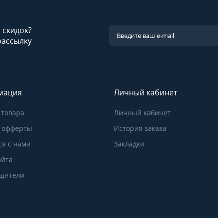
и скидок?
рассылку
мация
Личный кабинет
 товара
Личный кабинет
 офферты
История заказа
ся с нами
Закладки
айта
дители