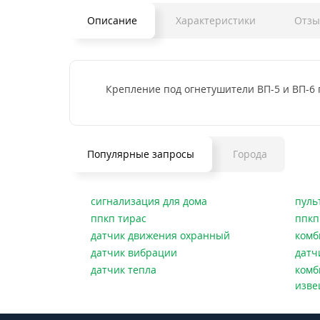
Описание
Характеристики
Отзы
Крепление под огнетушители ВП-5 и ВП-6
Популярные запросы
Города
сигнализация для дома
пуль
ппкп тирас
ппкп
датчик движения охранный
комб
датчик вибрации
датч
датчик тепла
комб
изве