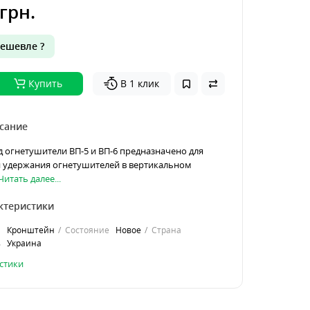
грн.
ешевле ?
Купить
В 1 клик
сание
 огнетушители ВП-5 и ВП-6 предназначено для
 удержания огнетушителей в вертикальном
Читать далее...
ктеристики
а
Кронштейн
Состояние
Новое
Страна
ь
Украина
стики