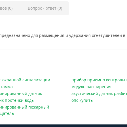
вов (0)
Вопрос - ответ (0)
 предназначено для размещения и удержания огнетушителей в
т охранной сигнализации
прибор приемно контроль
 гамма
модуль расширения
инированный датчик
акустический датчик разбит
ик протечки воды
опс купить
инированный пожарный
щатель