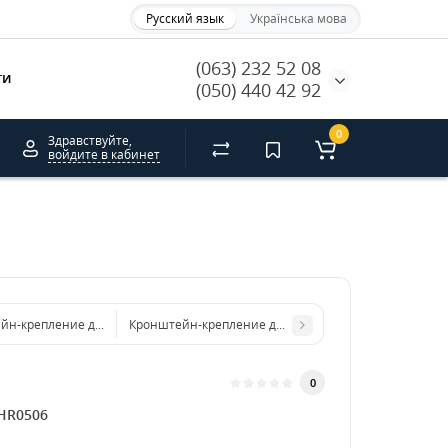
Русский язык
Українська мова
(063) 232 52 08
ти
(050) 440 42 92
0
Здравствуйте,
войдите в кабинет
йн-крепление для огнетушителей ВП-3
Кронштейн-крепление для огнетушителей ВП-9
0
HR0506