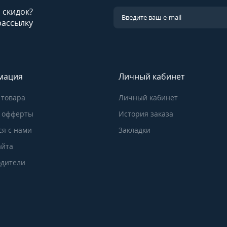
и скидок?
рассылку
мация
Личный кабинет
 товара
Личный кабинет
 офферты
История заказа
ся с нами
Закладки
айта
дители