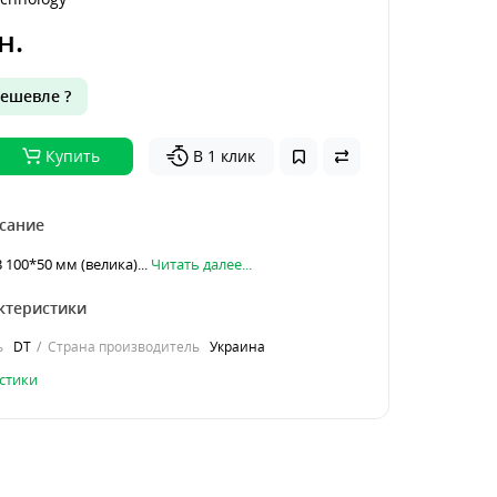
н.
ешевле ?
Купить
В 1 клик
сание
100*50 мм (велика)...
Читать далее...
ктеристики
ь
DT
Страна производитель
Украина
стики