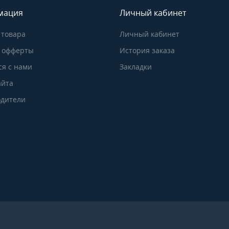
мация
Личный кабинет
 товара
Личный кабинет
 офферты
История заказа
ся с нами
Закладки
айта
дители