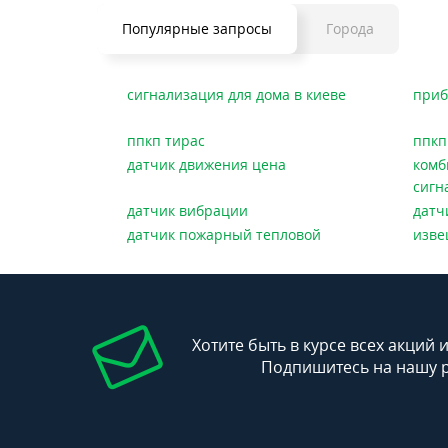
Популярные запросы
Города
сигнализация для дома в киеве
приб
ппкп тирас
ппкп
датчик движения цена
комб
сигн
датчик вибрации
датч
датчик пожарный тепловой
изве
Хотите быть в курсе всех акций 
Подпишитесь на нашу 