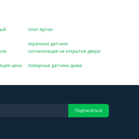
ный
ппкп Артон
охранные датчики
кла
сигнализация на открытие двери
ация цена
пожарные датчики дыма
Подписаться