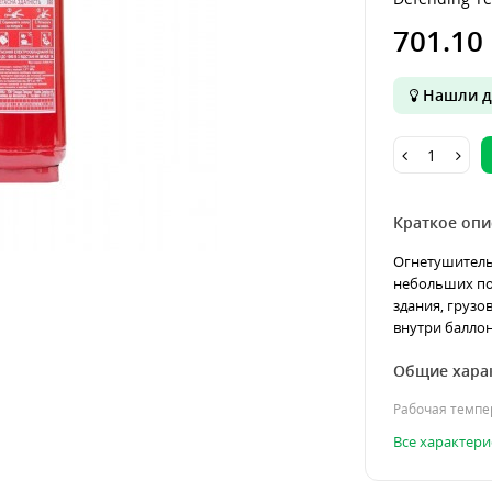
701.10 
Нашли д
Краткое опи
Огнетушитель 
небольших по
здания, грузо
внутри баллон
Общие хара
Рабочая темпе
Все характери