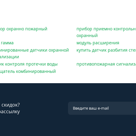
ор охранно пожарный
прибор приемно контроль
охранный
 гамма
модуль расширения
инированные датчики охранной
купить датчик разбития сте
ализации
ик контроля протечки воды
противопожарная сигнализ
щатель комбинированный
и скидок?
рассылку