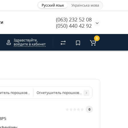
Русский язык
Українська мова
(063) 232 52 08
ти
(050) 440 42 92
0
Здравствуйте,
войдите в кабинет
итель порошковый ВП-2 (ОП-2)
Огнетушитель порошковый ВП-6 (ОП-6)
0
BP5
chnology