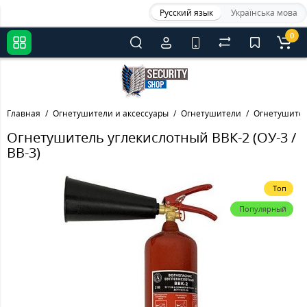
Русский язык
Українська мова
0
Главная
Огнетушители и аксессуары
Огнетушители
Огнетушител
Огнетушитель углекислотный ВВК-2 (ОУ-3 /
ВВ-3)
Топ
Популярный