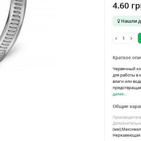
4.60 гр
Нашли д
Краткое опи
Червячный хо
для работы в 
влаги или во
предотвращает
далее...
Общие хара
Производител
Дополнительн
(мм);Максималь
Нержавеющая 