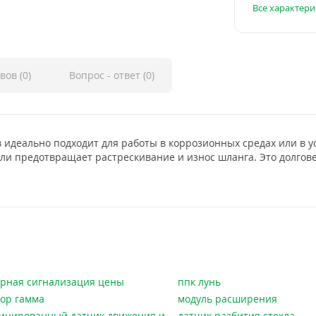
Все характери
вов (0)
Вопрос - ответ (0)
идеально подходит для работы в коррозионных средах или в ус
и предотвращает растрескивание и износ шланга. Это долгов
рная сигнализация цены
ппк лунь
ор гамма
модуль расширения
инированный датчик движения и
датчик разбития стекла