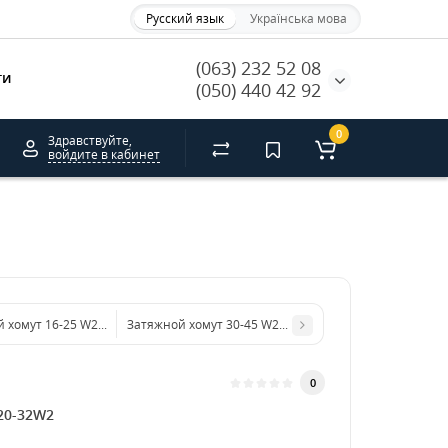
Русский язык
Українська мова
(063) 232 52 08
ти
(050) 440 42 92
0
Здравствуйте,
войдите в кабинет
 хомут 16-25 W2 нерж DIN3017
Затяжной хомут 30-45 W2 нерж DIN3017
0
20-32W2