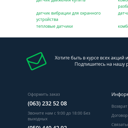
разб
датчик вибрации для охранного
датч
устройства
тепловые датчики
комб
Хотите быть в курсе всех акций 
Подпишитесь на нашу 
Инфор
Оформить заказ
(063) 232 52 08
Возврат
Звоните нам с 9:00 до 18:00 Без
Договор
выходных
Связать
(050) 440 42 92