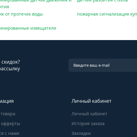
ития
ик от протечек воды
пожарная сигнализация ку
инированные извещатели
и скидок?
рассылку
мация
Личный кабинет
 товара
Личный кабинет
 офферты
История заказа
ся с нами
Закладки