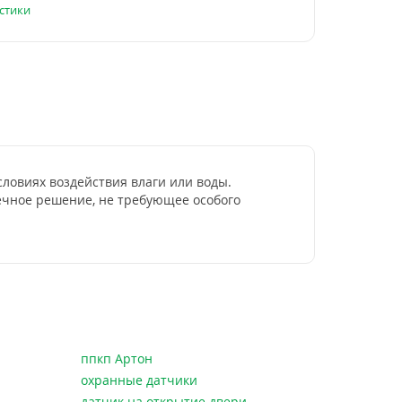
стики
ловиях воздействия влаги или воды.
ечное решение, не требующее особого
ппкп Артон
охранные датчики
датчик на открытие двери