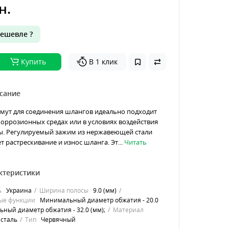
н.
ешевле ?
Купить
В 1 клик
сание
мут для соединения шлангов идеально подходит
коррозионных средах или в условиях воздействия
ды. Регулируемый зажим из нержавеющей стали
 растрескивание и износ шланга. Эт...
Читать
ктеристики
ь
Украина
Ширина полосы
9.0 (мм)
ые функции
Минимальный диаметр обжатия - 20.0
ный диаметр обжатия - 32.0 (мм);
Материал
сталь
Тип
Червячный