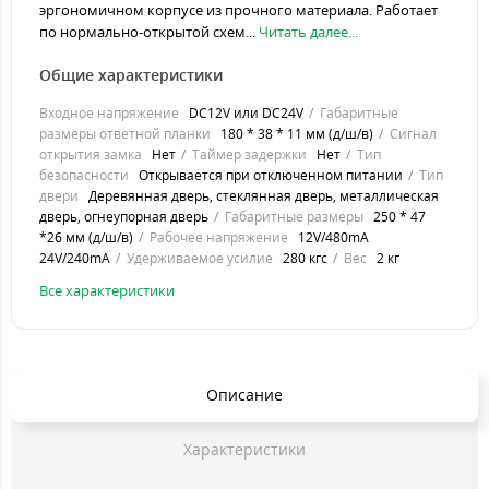
эргономичном корпусе из прочного материала. Работает
по нормально-открытой схем...
Читать далее...
Общие характеристики
Входное напряжение
DC12V или DC24V
Габаритные
размеры ответной планки
180 * 38 * 11 мм (д/ш/в)
Сигнал
открытия замка
Нет
Таймер задержки
Нет
Тип
безопасности
Открывается при отключенном питании
Тип
двери
Деревянная дверь, стеклянная дверь, металлическая
дверь, огнеупорная дверь
Габаритные размеры
250 * 47
*26 мм (д/ш/в)
Рабочее напряжение
12V/480mA
24V/240mA
Удерживаемое усилие
280 кгс
Вес
2 кг
Все характеристики
Описание
Характеристики