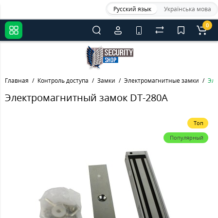
Русский язык
Українська мова
0
Главная
Контроль доступа
Замки
Электромагнитные замки
Эле
Электромагнитный замок DT-280A
Топ
Популярный