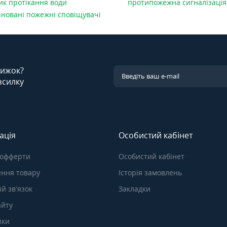
ик протікання води
протипожежна сигналізація
іновані пожежні сповіщувачі
знижок?
зсилку
ація
Особистий кабінет
 офферти
Особистий кабінет
ння товару
Історія замовлень
й зв’язок
Закладки
айту
ики