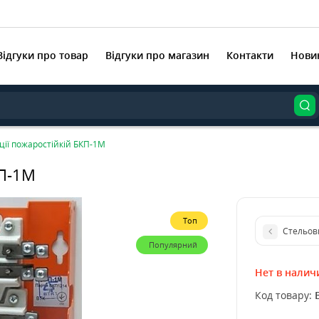
Відгуки про товар
Відгуки про магазин
Контакти
Нови
ції пожаростійкій БКП-1М
КП-1М
Топ
Стельов
Популярний
Нет в налич
Код товару: