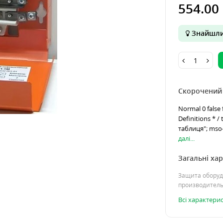
554.00 
Знайшли
Скорочений
Normal 0 false 
Definitions * 
таблиця"; mso-t
далі...
Загальні ха
Защита оборуд
производител
Всі характери