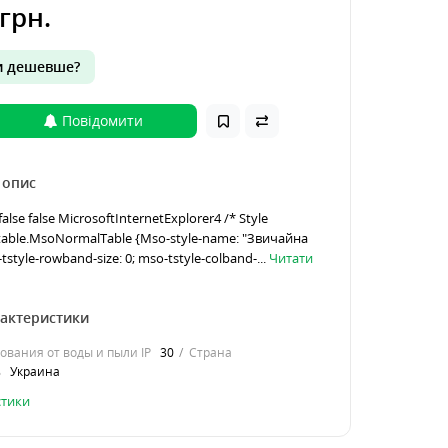
грн.
 дешевше?
Повідомити
 опис
false false MicrosoftInternetExplorer4 /* Style
/ table.MsoNormalTable {Mso-style-name: "Звичайна
style-rowband-size: 0; mso-tstyle-colband-...
Читати
рактеристики
ования от воды и пыли IP
30
Страна
ь
Украина
стики