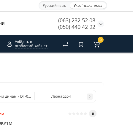
Русский язык
Українська мова
(063) 232 52 08
ни
(050) 440 42 92
0
Увійдіть в
особистий кабінет
ий динамік DT-018 Rated power: 6W
Леонардо-Т
ии
0
BKP1M