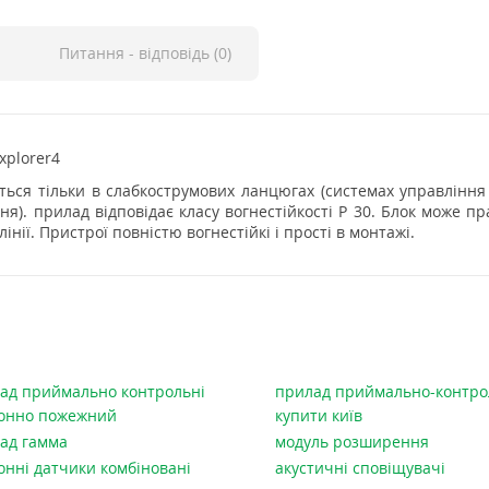
Питання - відповідь (0)
xplorer4
ється тільки в слабкострумових ланцюгах (системах управлінн
я). прилад відповідає класу вогнестійкості
P
30. Блок може пр
нії. Пристрої повністю вогнестійкі і прості в монтажі.
ад приймально контрольні
прилад приймально-контр
онно пожежний
купити київ
ад гамма
модуль розширення
онні датчики комбіновані
акустичні сповіщувачі