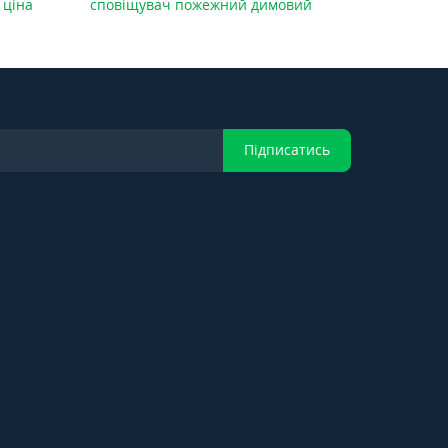
 ціна
сповіщувач пожежний димовий
Підписатись