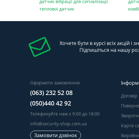
датчик вібрації для сигналізації
датч
теплової датчик
комб
Хочете бути в курсі всіх акцій і 
Підпишіться на нашу ро
Інформ
Оформити замовлення
(063) 232 52 08
Договір
(050)440 42 92
Поверне
Телефонуйте нам з 9:00 до 18:00
Зворотні
info@security-shop.com.ua
Карта с
Замовити дзвінок
Виробн