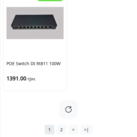
POE Switch Dt Rt811 100W
1391.00
грн.
1
2
>
>|