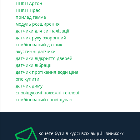
ППКП Артон
ППКП Тірас
прилад гамма
модуль розширення
датчики для сигналізації
датчик руху охоронний
комбінований датчик
акустичні датчики
датчики відкриття дверей
датчики вібрації
датчик протікання води ціна
опс купити
датчик диму
сповіщувачі пожежні теплові
комбінований сповіщувач
Хочете бути в курсі всіх акцій і знижок?