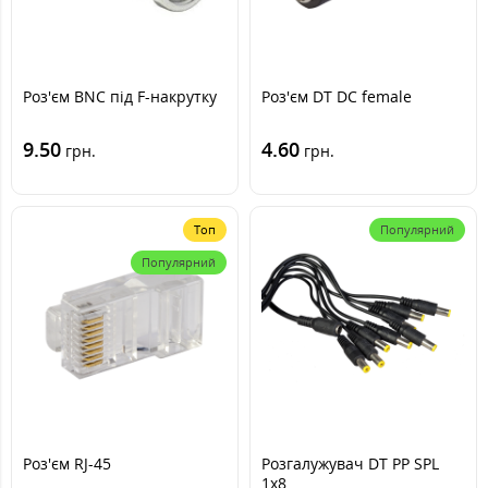
Роз'єм BNC під F-накрутку
Роз'єм DT DC female
9.50
4.60
грн.
грн.
Топ
Популярний
Популярний
Роз'єм RJ-45
Розгалужувач DT PP SPL
1х8