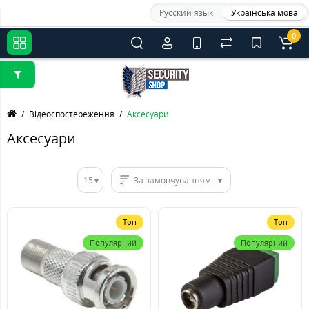
Русский язык
Українська мова
0
Відеоспостереження
Аксесуари
Аксесуари
15
За замовчуванням
Топ
Топ
Популярний
Популярний