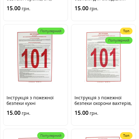
автостоянок
приміщень (установи,
15.00
15.00
грн.
грн.
організації)
Популярний
Топ
Популярний
Інструкція з пожежної
Інструкція з пожежної
безпеки кухні
безпеки охорони вахтерів,
сторожів
15.00
15.00
грн.
грн.
Популярний
Топ