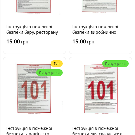
Інструкція з пожежної
Інструкція з пожежної
безпеки бару, ресторану
безпеки виробничих
приміщень (установи,
15.00
15.00
грн.
грн.
організації)
Топ
Популярний
Популярний
Інструкція з пожежної
Інструкція з пожежної
безпеки гаражів, сто,
безпеки для складських