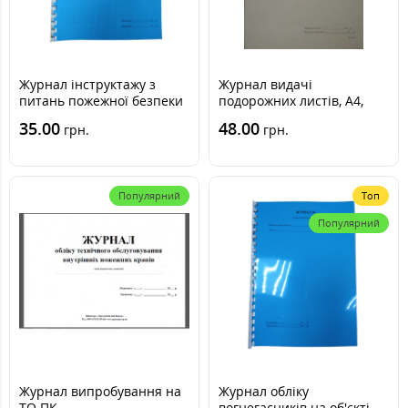
Журнал інструктажу з
Журнал видачі
питань пожежної безпеки
подорожних листів, А4,
офс, 24 арк A05024
35.00
48.00
грн.
грн.
Популярний
Топ
Популярний
Журнал випробування на
Журнал обліку
ТО ПК
вогнегасників на об'єкті