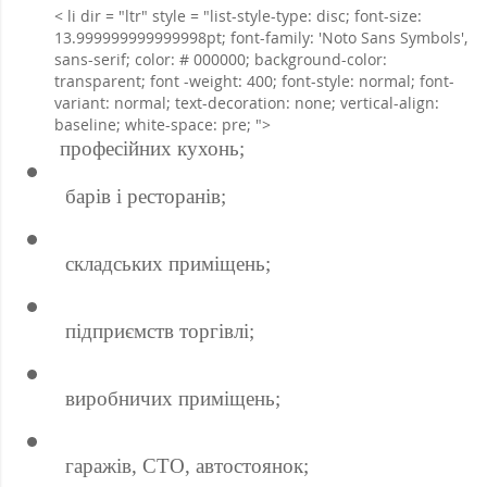
< li dir = "ltr" style = "list-style-type: disc; font-size:
13.999999999999998pt; font-family: 'Noto Sans Symbols',
sans-serif; color: # 000000; background-color:
transparent; font -weight: 400; font-style: normal; font-
variant: normal; text-decoration: none; vertical-align:
baseline; white-space: pre; ">
 професійних кухонь; 
 барів і ресторанів; 
 складських приміщень; 
 підприємств торгівлі; 
 виробничих приміщень; 
 гаражів, СТО, автостоянок; 