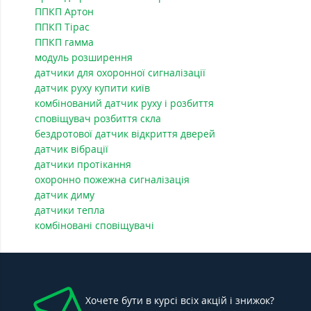
ППКП Артон
ППКП Тірас
ППКП гамма
модуль розширення
датчики для охоронної сигналізації
датчик руху купити київ
комбінований датчик руху і розбиття
сповіщувач розбиття скла
бездротової датчик відкриття дверей
датчик вібрації
датчики протікання
охоронно пожежна сигналізація
датчик диму
датчики тепла
комбіновані сповіщувачі
Хочете бути в курсі всіх акцій і знижок?