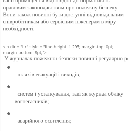
ваші приміщення відповідно до нормативно-
правовим законодавством про пожежну безпеку. 
Вони також повинні бути доступні відповідальним 
співробітникам або сервісним інженерам в міру 
необхідності. 
< p dir = "ltr" style = "line-height: 1.295; margin-top: 0pt;
margin-bottom: 8pt;">
 У журналах пожежної безпеки повинні регулярно реє
 шляхів евакуації і виходів; 
 систем і устаткування, такі як журнал обліку 
вогнегасників; 
 аварійного освітлення; 