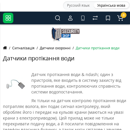
Русский язык
Українська мова
0
Сигналізація
Датчики охоронні
Датчики протікання води
Датчики протікання води
Датчик протікання води & ndash; один з
пристроїв, яке входить в систему захисту від
протікання води, контролюючих справність
системи водопостачання.
Як тільки на датчик контролю протікання води
потрапляє волога, він подає сигнал контролеру, який
обробляє його і передає на кульові крани (маються на увазі
крани з електроприводом). Цей прилад може не тільки
перекривати подачу води, а й посилати повідомлення на
телефон власника будинку, а також мати світлове і звукове