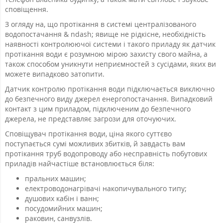
сповіщення.
З огляду на, що протікання в системі централізованого
водопостачання & ndash; явище не рідкісне, необхідність
наявності контролюючої системи і такого приладу як датчик
протікання води є розумною мірою захисту свого майна, а
також способом уникнути неприємностей з сусідами, яких ви
можете випадково затопити.
Датчик контролю протікання води підключається виключно
до безпечного виду джерел енергопостачання. Випадковий
контакт з цим приладом, підключеним до безпечного
джерела, не представляє загрози для оточуючих.
Сповіщувач протікання води, ціна якого суттєво
поступається сумі можливих збитків, й завдасть вам
протікання труб водопроводу або несправність побутових
приладів найчастіше встановлюється біля:
пральних машин;
електроводонагрівачі накопичувального типу;
душових кабін і ванн;
посудомийних машин;
раковин, санвузлів.