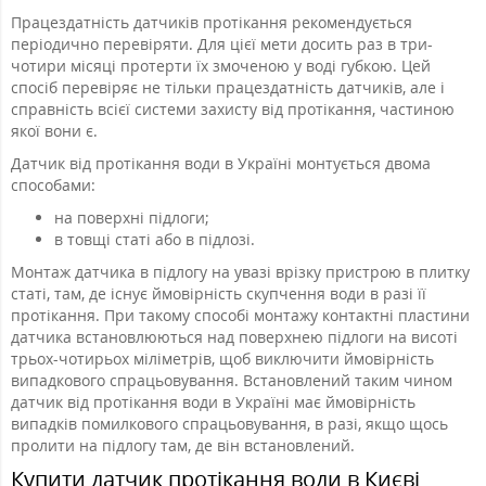
Працездатність датчиків протікання рекомендується
періодично перевіряти. Для цієї мети досить раз в три-
чотири місяці протерти їх змоченою у воді губкою. Цей
спосіб перевіряє не тільки працездатність датчиків, але і
справність всієї системи захисту від протікання, частиною
якої вони є.
Датчик від протікання води в Україні монтується двома
способами:
на поверхні підлоги;
в товщі статі або в підлозі.
Монтаж датчика в підлогу на увазі врізку пристрою в плитку
статі, там, де існує ймовірність скупчення води в разі її
протікання. При такому способі монтажу контактні пластини
датчика встановлюються над поверхнею підлоги на висоті
трьох-чотирьох міліметрів, щоб виключити ймовірність
випадкового спрацьовування. Встановлений таким чином
датчик від протікання води в Україні має ймовірність
випадків помилкового спрацьовування, в разі, якщо щось
пролити на підлогу там, де він встановлений.
Купити датчик протікання води в Києві