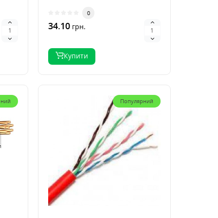
0
34.10
грн.
Купити
рний
Популярний