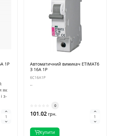
6А 1Р
Автоматичний вимикач ЕТІМАТ6
З 16А 1Р
6C16A1P
й
..
и як
і з-
0
101.02
грн.
Купити