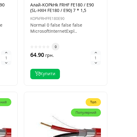
E90
Алай-KOPkHk FRHF FE180 / E90
(SL-HXH FE180 / E90) 7 * 1,5
KOPkFRHFFE180E90
se
Normal 0 false false false
MicrosoftInternetExpl..
0
64.90
грн.
Купити
рний
Топ
Популярний