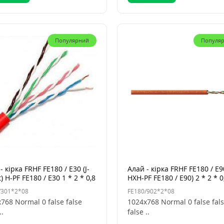
Популярний
Популя
- кірка FRHF FE180 / E30 (J-
Алай - кірка FRHF FE180 / E90
t) H-PF FE180 / E30 1 * 2 * 0,8
HXH-PF FE180 / E90) 2 * 2 * 0
/301*2*08
FE180/902*2*08
768 Normal 0 false false
1024x768 Normal 0 false fal
..
false ..