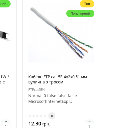
рний
Топ
Популярний
31W /
Кабель FTP cat 5E 4х2х0,51 мм
ble
вулична з тросом
FTPcat5E4
Normal 0 false false false
MicrosoftInternetExpl..
0
12.30
грн.