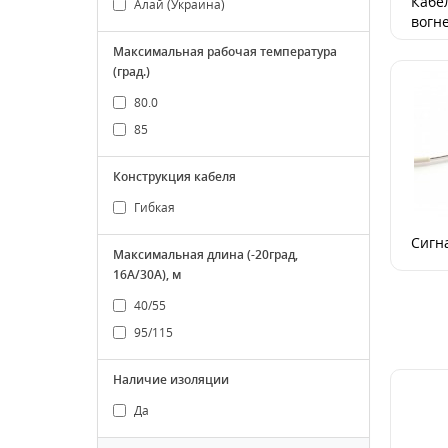
Кабе
Алай (Украина)
вогн
Максимальная рабочая температура
(град.)
80.0
85
Конструкция кабеля
Гибкая
Сигн
Максимальная длина (-20град,
16А/30А), м
40/55
95/115
Наличие изоляции
Да