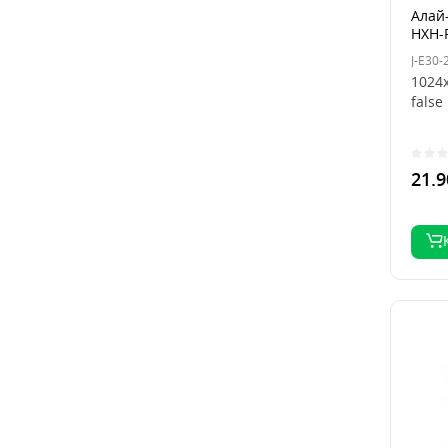
Алай-
HXH-P
J-E30-
1024x
false 
21.9