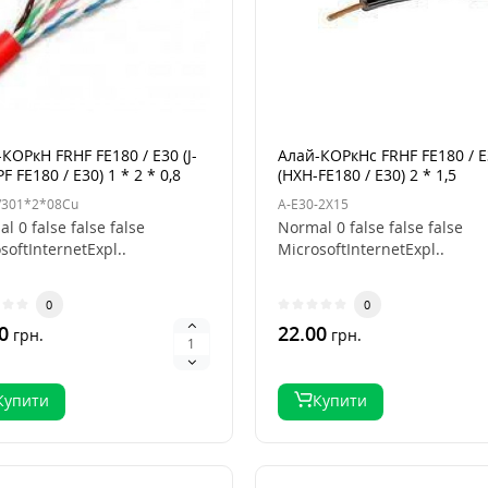
КОРкН FRHF FE180 / E30 (J-
Алай-КОРкНс FRHF FE180 / 
F FE180 / E30) 1 * 2 * 0,8
(HXH-FE180 / E30) 2 * 1,5
ий моножіли
/301*2*08Cu
A-E30-2X15
l 0 false false false
Normal 0 false false false
softInternetExpl..
MicrosoftInternetExpl..
0
0
0
22.00
грн.
грн.
Купити
Купити