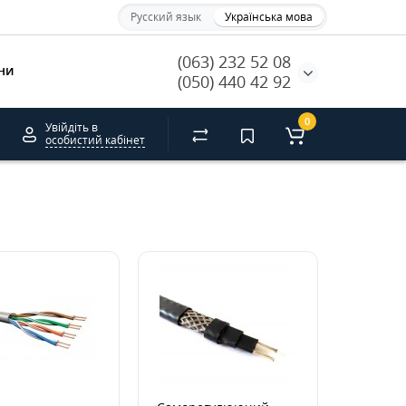
Русский язык
Українська мова
(063) 232 52 08
ни
(050) 440 42 92
0
Увійдіть в
особистий кабінет