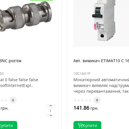
BNC роз'єм
Авт. вимикач ЕТІМАТ10 С 1
53
10C16A1P
l 0 false false false
Мініатюрний автоматични
softInternetExpl..
вимикач виявляє надструм
через перевантаження, так 
за струмів коро..
0
0
141.86
грн.
грн.
Купити
Купити