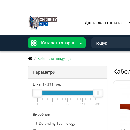
Доставка і оплата
Каталог товарів
Кабельна продукція
Кабе
Параметри
Ціна
1
-
391
грн.
1
5
36
143
391
Виробник
Defending Technology