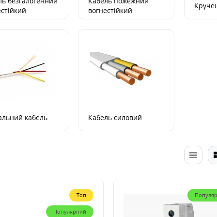
ль безгалогенний
Кабель пожежний
Круче
естійкий
вогнестійкий
альний кабель
Кабель силовий
Топ
Популя
Популярний