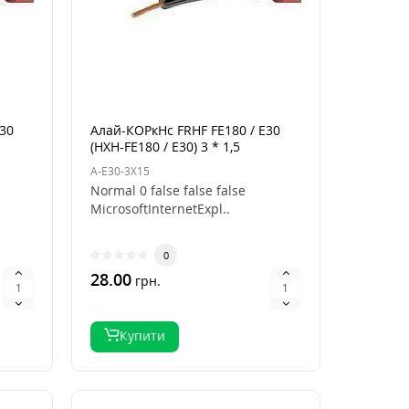
E30
Алай-КОРкНс FRHF FE180 / E30
(HXH-FE180 / E30) 3 * 1,5
A-E30-3X15
Normal 0 false false false
MicrosoftInternetExpl..
0
28.00
грн.
Купити