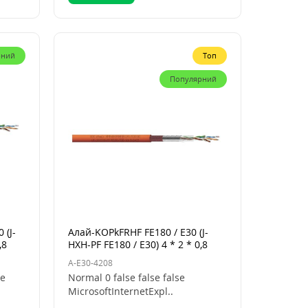
рний
Топ
Популярний
 (J-
Алай-KOPkFRHF FE180 / E30 (J-
,8
HXH-PF FE180 / E30) 4 * 2 * 0,8
A-E30-4208
se
Normal 0 false false false
MicrosoftInternetExpl..