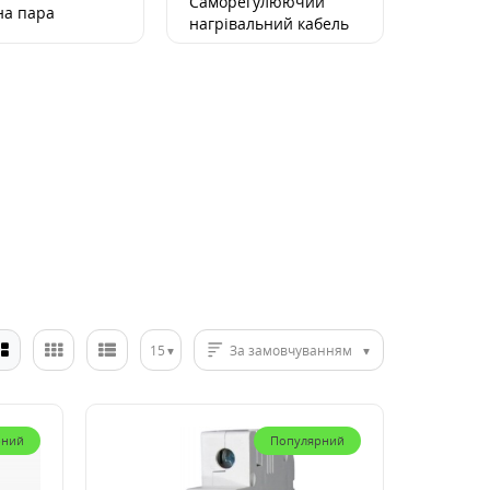
Саморегулюючий
на пара
нагрівальний кабель
15
За замовчуванням
рний
Популярний