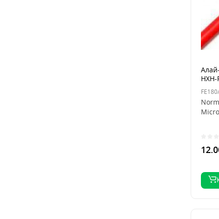
Алай-
HXH-P
мідн
FE180
Norma
Micro
12.0