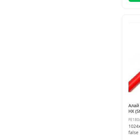
Алай 
HX (S
FE180
1024x
false 