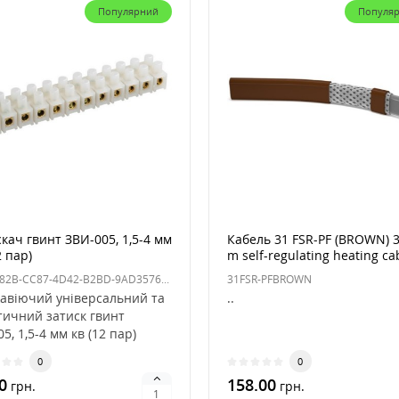
Популярний
Популя
кач гвинт ЗВИ-005, 1,5-4 мм
Кабель 31 FSR-PF (BROWN) 
2 пар)
m self-regulating heating ca
3FBCE82B-CC87-4D42-B2BD-9AD3576F2FA7
31FSR-PFBROWN
авіючий універсальний та
..
тичний затиск гвинт
05, 1,5-4 мм кв (12 пар)
овлений з я..
0
0
0
158.00
грн.
грн.