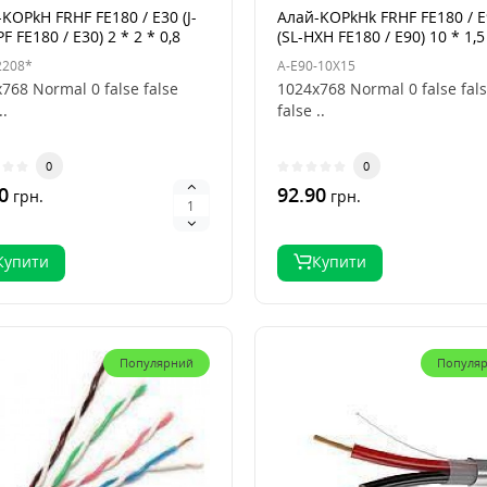
KOPkH FRHF FE180 / E30 (J-
Алай-KOPkHk FRHF FE180 / 
F FE180 / E30) 2 * 2 * 0,8
(SL-HXH FE180 / E90) 10 * 1,5
2208*
A-E90-10X15
768 Normal 0 false false
1024x768 Normal 0 false fal
..
false ..
0
0
0
92.90
грн.
грн.
Купити
Купити
Популярний
Популя