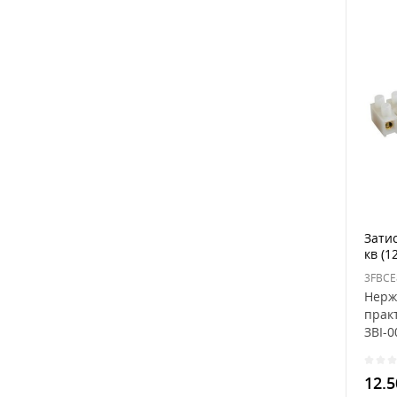
Затис
кв (1
Нерж
прак
ЗВІ-0
вигот
12.5