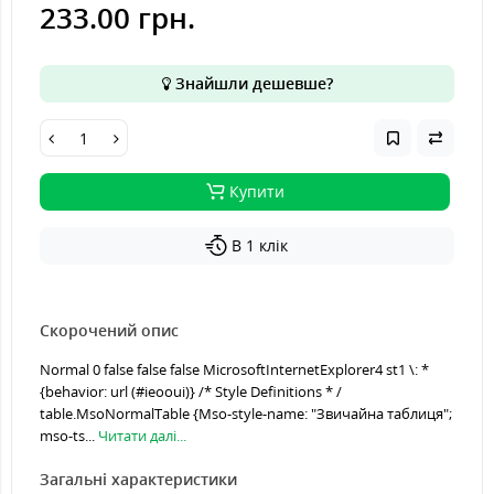
233.00 грн.
Знайшли дешевше?
Купити
В 1 клік
Скорочений опис
Normal 0 false false false MicrosoftInternetExplorer4 st1 \: *
{behavior: url (#ieooui)} /* Style Definitions * /
table.MsoNormalTable {Mso-style-name: "Звичайна таблиця";
mso-ts...
Читати далі...
Загальні характеристики