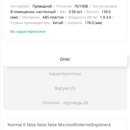
Интерфейс
Проводной
Питание
70/100В
Тип установки
В помещении, настенный
Вес
0.56 (кг)
Высота
139.0
(мм)
Материал
ABS-пластик
Мощность (Вт/м)
1.0-3.0
Страна производитель
Китай
Ширина
178.0 (мм)
Всі характеристики
Опис
Характеристики
Відгуки (0)
Питання - відповідь (0)
Normal
0
false
false
false
MicrosoftInternetExplorer4