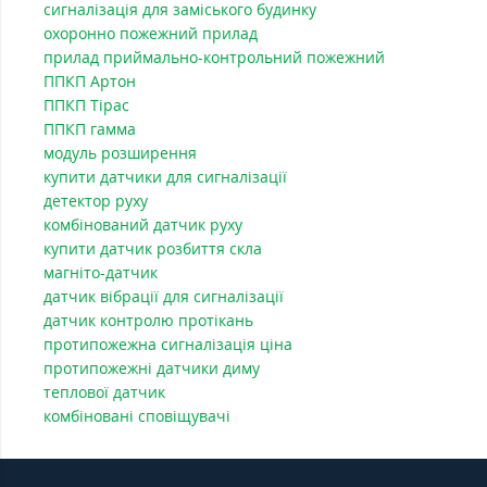
сигналізація для заміського будинку
охоронно пожежний прилад
прилад приймально-контрольний пожежний
ППКП Артон
ППКП Тірас
ППКП гамма
модуль розширення
купити датчики для сигналізації
детектор руху
комбінований датчик руху
купити датчик розбиття скла
магніто-датчик
датчик вібрації для сигналізації
датчик контролю протікань
протипожежна сигналізація ціна
протипожежні датчики диму
теплової датчик
комбіновані сповіщувачі