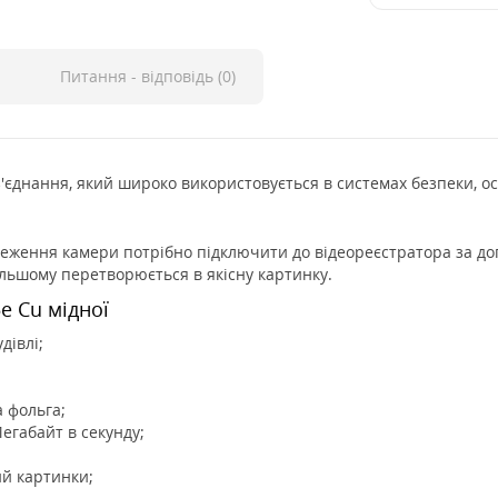
Питання - відповідь (0)
ь з'єднання, який широко використовується в системах безпеки, 
еження камери потрібно підключити до відеореєстратора за до
альшому перетворюється в якісну картинку.
e Cu мідної
івлі;
 фольга;
габайт в секунду;
й картинки;