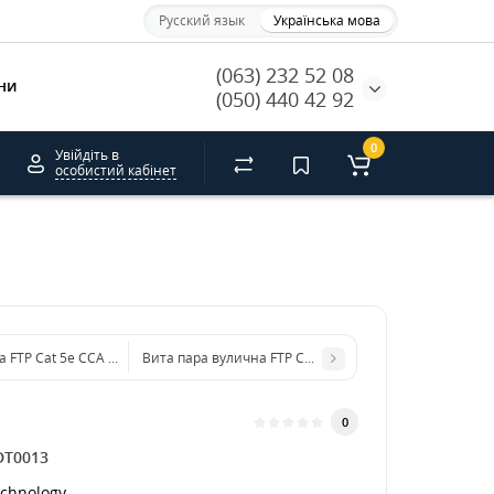
Русский язык
Українська мова
(063) 232 52 08
ни
(050) 440 42 92
0
Увійдіть в
особистий кабінет
а FTP Cat 5e CCA біметал
Вита пара вулична FTP Cat 5e Cu Outdoor мідна
0
DT0013
chnology