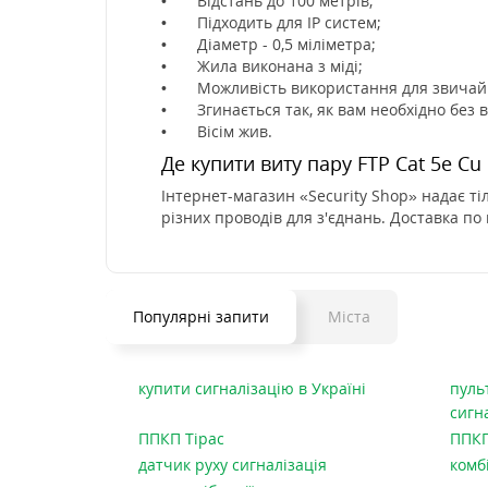
• Відстань до 100 метрів;
• Підходить для IP систем;
• Діаметр - 0,5 міліметра;
• Жила виконана з міді;
• Можливість використання для звичайн
• Згинається так, як вам необхідно без 
• Вісім жив.
Де купити виту пару FTP Cat 5e Cu
Інтернет-магазин «Security Shop» надає ті
різних проводів для з'єднань. Доставка по 
Популярні запити
Міста
купити сигналізацію в Україні
пуль
сигна
ППКП Тірас
ППКП
датчик руху сигналізація
комб