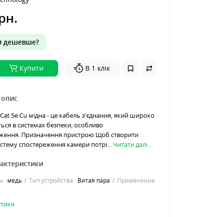
рн.
 дешевше?
Купити
В 1 клік
 опис
Cat 5e Cu мідна - це кабель з'єднання, який широко
ься в системах безпеки, особливо
еження. Призначення пристрою Щоб створити
стему спостереження камери потрі...
Читати далі...
рактеристики
ы
медь
Тип устройства
Витая пара
Применение
стики