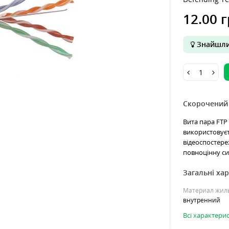
12.00 г
Знайшли
Скорочений
Вита пара FTP 
використовуєт
відеоспостер
повноцінну си
Загальні ха
Материал жил
внутренний
Всі характери