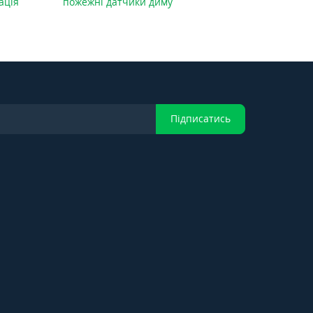
ація
пожежні датчики диму
Підписатись