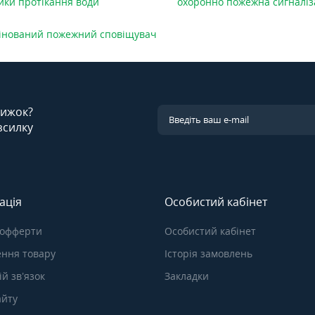
ики протікання води
охоронно пожежна сигналіз
інований пожежний сповіщувач
знижок?
зсилку
ація
Особистий кабінет
 офферти
Особистий кабінет
ння товару
Історія замовлень
й зв’язок
Закладки
айту