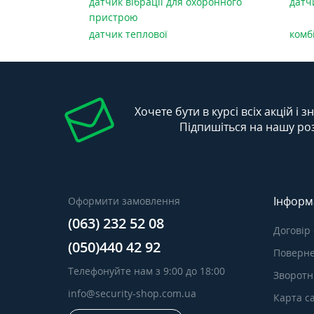
датчик вібрації для охоронного
датч
пристрою
датчик теплової
комб
Хочете бути в курсі всіх акцій і 
Підпишіться на нашу ро
Інформ
Оформити замовлення
(063) 232 52 08
Договір
(050)440 42 92
Поверне
Телефонуйте нам з 9:00 до 18:00
Зворотні
info@security-shop.com.ua
Карта с