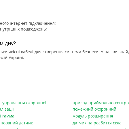
ого інтернет підключення;
внутрішніх пошкоджень;
 мідну?
льки якісні кабелі для створення системи безпеки. У нас ви зна
всій Україні.
т управління охоронної
прилад приймально-контр
лізації
пожежний охоронний
 гамма
модуль розширення
інований датчик
датчик на розбиття скла