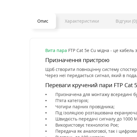
Опис
Характеристики
Відгуки (0)
Вита пара
FTP Cat 5e Cu мідна - це кабел
Призначення пристрою
Щоб створити повноцінну систему спостер
Через неї передається сигнал, який в под
Переваги кручений пари FTP Cat 5
• Призначена для монтажу всередині буд
• П'ята категорія;
• Чотири парних провідника;
• Під ізоляцією розташована екрануюча
• Швидкість передачі сигналу до 1000 Ме
• Використовує технологію Рое;
• Передача як аналогової, так і цифрови